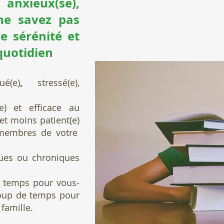
 anxieux(se),
ne savez pas
 sérénité et
 quotidien
ué(e)
,
stressé(e),
e)
et
efficace
au
et
moins patient(e)
 membres de votre
gües ou chroniques
e temps pour vous-
coup de temps pour
 famille.