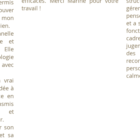
efficaces. Merci Marine pour votre
stru
ermis
travail !
gér
ouver
pens
r mon
et a
ien.
fonc
nelle
cad
te et
juge
 Elle
des
ologie
reco
 avec
pers
calme
 vrai
dée à
ce en
ansmis
s et
r.
r son
et sa