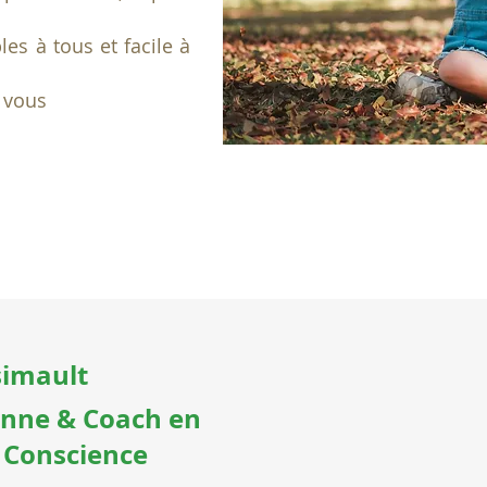
es à tous et facile à
e vous
simault
enne & Coach en
 Conscience