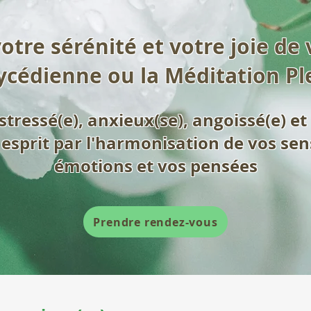
tre sérénité et votre joie de 
ycédienne ou la Méditation Pl
stressé(e), anxieux(se), angoissé(e) e
- esprit par l'harmonisation de vos se
émotions et vos pensées
Prendre rendez-vous