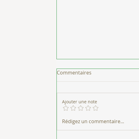
Commentaires
Ajouter une note
Qu'est-ce que la
Rédigez un commentaire...
Sophrologie Caycédienne ?
Une méthode pour mieux