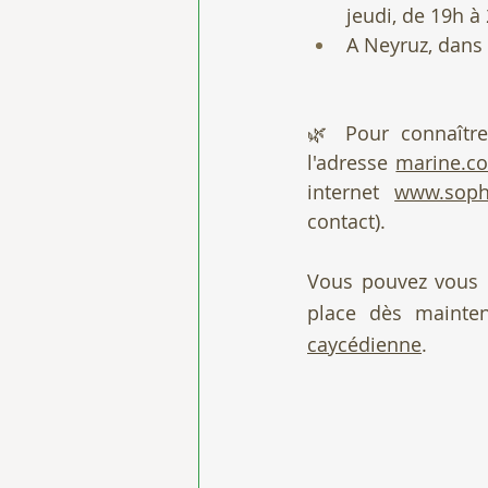
jeudi, de 19h à
A Neyruz, dans 
🌿 Pour connaître
l'adresse 
marine.c
internet 
www.soph
contact).
Vous pouvez vous in
place dès mainten
caycédienne
.