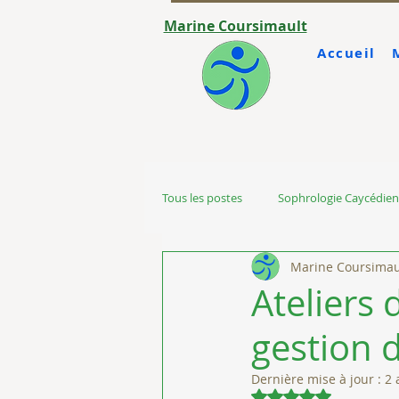
Marine Coursimault
Accueil
Tous les postes
Sophrologie Caycédie
Marine Coursimau
Ateliers
gestion 
Dernière mise à jour :
2 
Noté NaN étoiles 