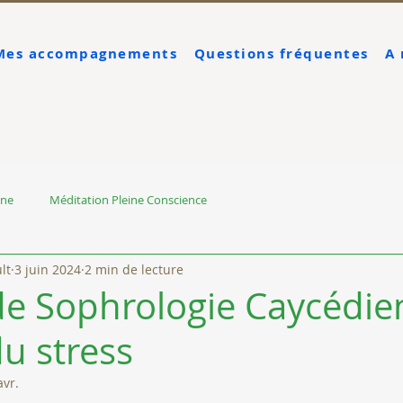
Mes accompagnements
Questions fréquentes
A
nne
Méditation Pleine Conscience
lt
3 juin 2024
2 min de lecture
 de Sophrologie Caycédie
du stress
avr.
sur 5.