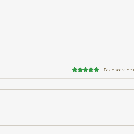
Noté 0 étoile sur 5.
Pas encore de 
Les outils de la Sophrologie
Théo
Caycédienne pour mieux
de c
gérer les douleurs
Soph