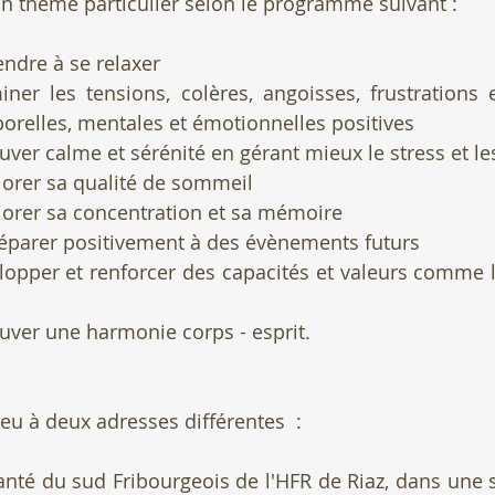
 un thème particulier selon le programme suivant :
endre à se relaxer
miner les tensions, colères, angoisses, frustrations e
orelles, mentales et émotionnelles positives 
rouver calme et sérénité en gérant mieux le stress et l
liorer sa qualité de sommeil
liorer sa concentration et sa mémoire
préparer positivement à des évènements futurs
elopper et renforcer des capacités et valeurs comme l
rouver une harmonie corps - esprit.
lieu à deux adresses différentes  :
nté du sud Fribourgeois de l'HFR de Riaz, dans une s